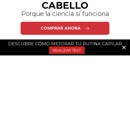
CABELLO
Porque la ciencia sí funciona
COMPRAR AHORA
DESCUBRE CÓMO MEJORAR TU RUTINA CAPILAR
REALIZAR TEST
DS Laboratories® es la marca dermatológica
líder, especializada en el cuidado del cabello y la
piel, con respaldo científico. Ofrece productos
de calidad clínica, formulados y recomendados
por los mejores dermatólogos de todo el
mundo. Nos enfocamos en crear productos de
la más alta calidad y eficacia comprobada con
resultados reales.